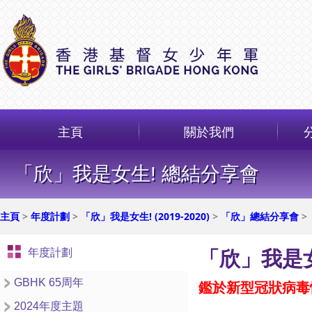
主頁
關於我們
「欣」我是女生! 總結分享會
主頁
>
年度計劃
>
「欣」我是女生! (2019-2020)
>
「欣」總結分享會
>
年度計劃
「欣」我是女
GBHK 65周年
鑑於新型冠狀病毒
2024年度主題