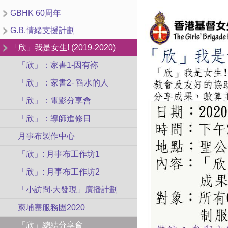
GBHK 60周年
G.B.情緒支援計劃
「欣」我是女生! (2019-2020)
「欣」：家書1-因有袮
「欣」：家書2- 舀水的人
「欣」：電影分享會
「欣」：導師進修日
月事布製作中心
「欣」: 月事布工作坊1
「欣」: 月事布工作坊2
「小訪問‧大發現」廣播計劃
柬埔寨服務團2020
「欣」總結分享會