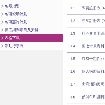
各類指引
1.1
隊員註冊表
(4
各項資助計劃
1.2
導師註冊表
(9
各項嘉許計劃
疫症期間項目及安排
1.3
社區會員申請
表格下載
活動行事曆
1.4
更改會員資料
1.5
沒有干犯性罪
1.6
個人病歷資料
出席活動證明
1.7
參與G.B.證明
1.8