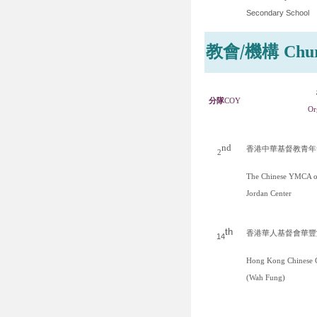
Secondary School
教會
/
機構
Chu
分隊
COY
Or
nd
香港中華基督教青年
2
The Chinese YMCA 
Jordan Center
th
香港華人基督會華豐
14
Hong Kong Chinese C
(Wah Fung)