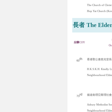
The Church of Christ
Hop Yat Church (Ko
長者
The Elder
分隊
COY
Or
th
香港聖公會慈光堂長
60
H.K.S.K.H. Kindly L
Neighbourhood Elder
rd
循道衛理亞斯理社會
73
Asbury Methodist Soc
Neighbourhood Elder