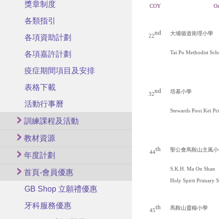
獎章制度
COY
Or
各類指引
nd
大埔循道衛理小學
各項資助計劃
22
各項嘉許計劃
Tai Po Methodist Sch
疫症期間項目及安排
表格下載
nd
培基小學
32
活動行事曆
Stewards Pooi Kei Pr
訓練課程及活動
教材資源
th
聖公會馬鞍山主風小
44
年度計劃
S.K.H. Ma On Shan
首頁-會員優惠
Holy Spirit Primary 
GB Shop 立願禮優惠
牙科服務優惠
th
馬鞍山靈糧小學
45