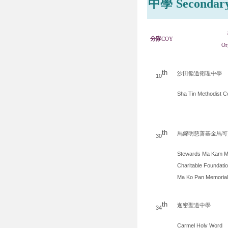
中學
Secondar
分隊
COY
Or
th
沙田循道衛理中學
10
Sha Tin Methodist C
th
馬錦明慈善基金馬可
30
Stewards Ma Kam M
Charitable Foundati
Ma Ko Pan Memorial
th
迦密聖道中學
34
Carmel Holy Word