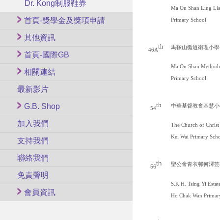
Dr. Kong制服鞋券
Ma On Shan Ling Li
首頁-獎學金及獎項申請
Primary School
其他資訊
th
馬鞍山循道衛理小學
46A
首頁-國際GB
Ma On Shan Methodi
相關連結
Primary School
最新影片
th
G.B. Shop
中華基督教會基慧小
54
加入我們
The Church of Christ
Kei Wai Primary
Scho
支持我們
聯絡我們
th
聖公會青衣邨何澤芸
56
免責聲明
S.K.H. Tsing Yi Estat
會員資訊
Ho Chak Wan Primar