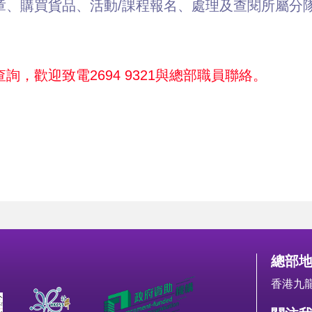
章、購買貨品、活動/課程報名、處理及查閱所屬分
詢，歡迎致電2694 9321與總部職員聯絡。
總部
香港九