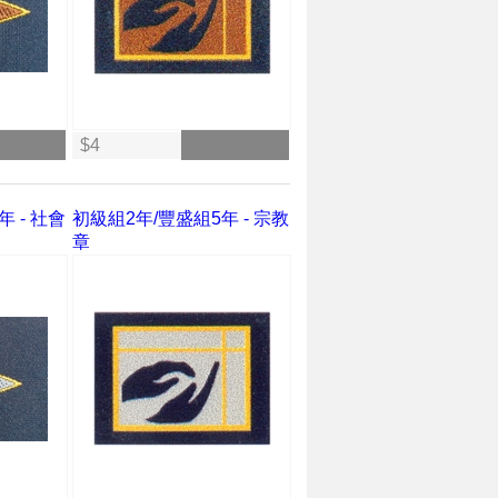
$4
 - 社會
初級組2年/豐盛組5年 - 宗教
章