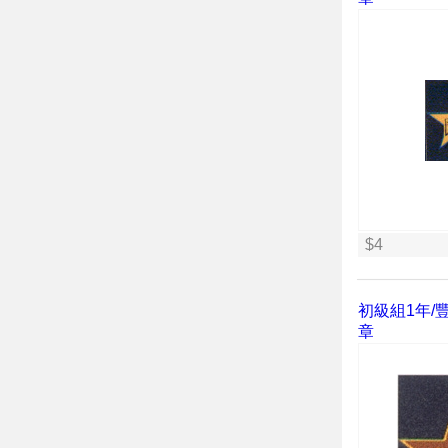
$4
初級組1年/豐
章