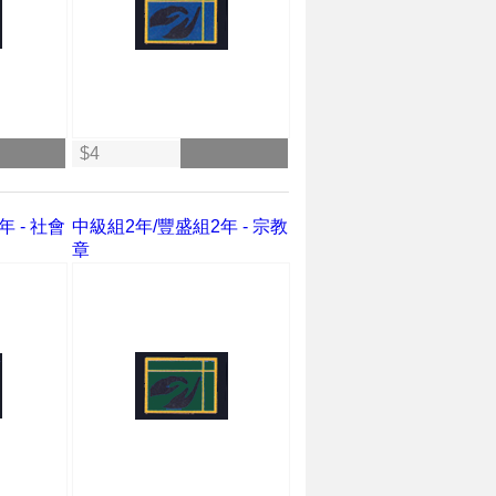
$4
 - 社會
中級組2年/豐盛組2年 - 宗教
章