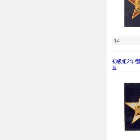
$4
初級組2年/豐
章