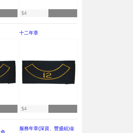
$4
十二年章
$4
服務年章(深資、豐盛組)金
紅色