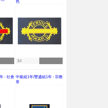
色
$4
 - 社會
中級組1年/豐盛組1年 - 宗教
章