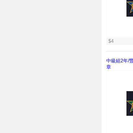
$4
中級組2年/豐
章