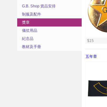
G.B. Shop 貨品安排
制服及配件
獎章
儀仗用品
紀念品
$15
教材及手冊
五年章