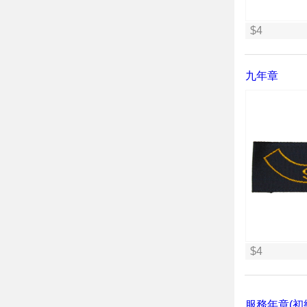
$4
九年章
$4
服務年章(初