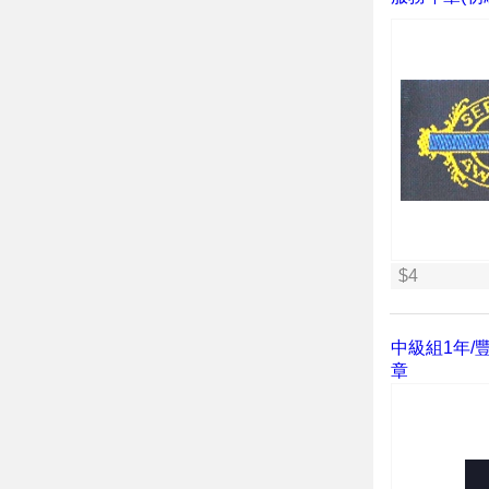
$4
中級組1年/豐
章