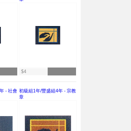
$4
 - 社會
初級組1年/豐盛組4年 - 宗教
章