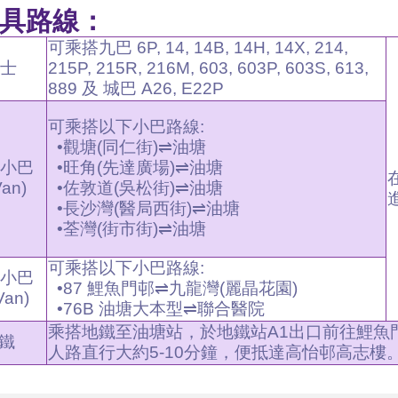
具路線：
可乘搭九巴 6P, 14, 14B, 14H, 14X, 214,
士
215P, 215R, 216M, 603, 603P, 603S, 613,
889 及 城巴 A26, E22P
可乘搭以下小巴路線:
•觀塘(同仁街)
⇌
油塘
小巴
•旺角(先達廣場)
⇌
油塘
an)
•佐敦道(吳松街)
⇌
油塘
•長沙灣(醫局西街)
⇌
油塘
•荃灣
(街市街)
⇌
油塘
可乘搭以下小巴路線:
小巴
•87 鯉魚門邨⇌九龍灣(麗晶花園)
an)
•76B 油塘大本型⇌聯合醫院
乘搭地鐵至油塘站，於地鐵站A1出口前往鯉魚
鐵
人路直行大約5-10分鐘，便抵達高怡邨高志樓