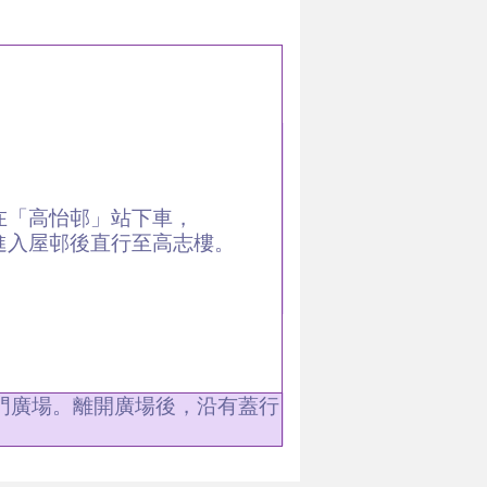
在「高怡邨」站下車，
進入屋邨後直行至高志樓。
門廣場。離開廣場後，沿有蓋行
。