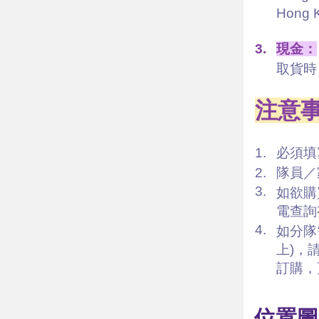
Hong
3.
現金：
取貨時
注意
1.
必須填
2.
隊員／
3.
如欲購
電查詢
4.
如分隊
上)，
訂購，
位置圖