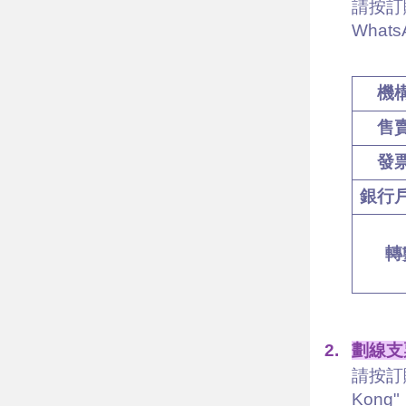
請按訂
Whats
機
售
發
銀行
轉
2.
劃線支
請按訂購
Kong