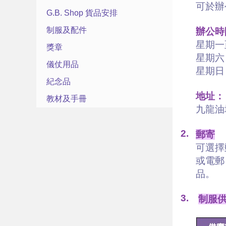
可於辦
G.B. Shop 貨品安排
制服及配件
辦公時
星期一至五
獎章
星期六 
儀仗用品
星期日
紀念品
地址：
教材及手冊
九龍油
2.
郵寄
可選擇
或電郵
品。
3.
制服供