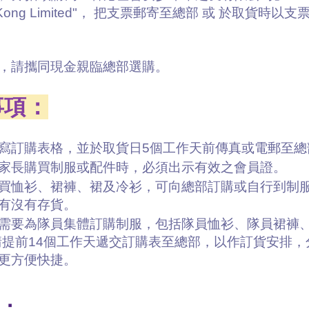
 Kong Limited"， 把支票郵寄至總部 或 於取貨時以
，請攜同現金親臨總部選購。
事項：
寫訂購表格，並於取貨日5個工作天前傳真或電郵至總
家長購買制服或配件時，必須出示有效之會員證。
買恤衫、裙褲、裙及冷衫，可向總部訂購或自行到制
有沒有存貨。
需要為隊員集體訂購制服，包括隊員恤衫、隊員裙褲、隊
請提前14個工作天遞交訂購表至總部，以作訂貨安排
更方便快捷。
：