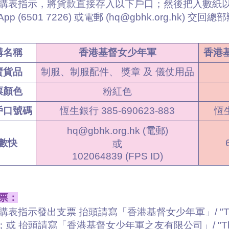
購表指示，將貨款直接存入以下戶口；然後把入數紙以傳真 (
App (6501 7226) 或電郵 (hq@gbhk.org.hk) 交回
構名稱
香港基督女少年軍
香港
賣貨品
制服、制服配件、 獎章 及 儀仗用品
票顏色
粉紅色
戶口號碼
恆生銀行 385-690623-883
恆生
hq@gbhk.org.hk (電郵)
數快
或
102064839 (FPS ID)
票：
表指示發出支票 抬頭請寫「香港基督女少年軍」/ "The Girl
"；或 抬頭請寫「香港基督女少年軍之友有限公司」/ "The Friend