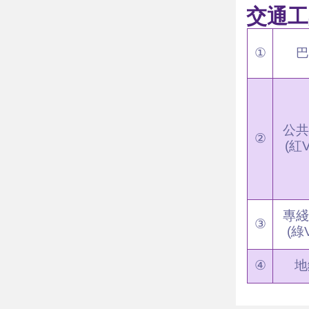
交通工
①
巴
公共
②
(紅V
專綫
③
(綠V
④
地