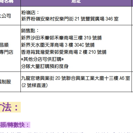
方法：
轉賬/轉數快：