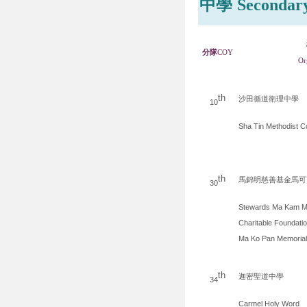
中學
Secondar
分隊
COY
Or
th
沙田循道衛理中學
10
Sha Tin Methodist C
th
馬錦明慈善基金馬可
30
Stewards Ma Kam M
Charitable Foundati
Ma Ko Pan Memorial
th
迦密聖道中學
34
Carmel Holy Word