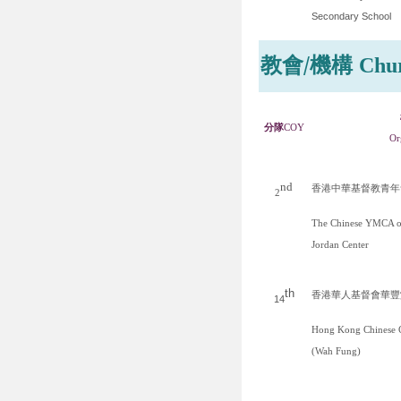
Secondary School
教會
/
機構
Chu
分隊
COY
Or
nd
香港中華基督教青年
2
The Chinese YMCA 
Jordan Center
th
香港華人基督會華豐
14
Hong Kong Chinese C
(Wah Fung)