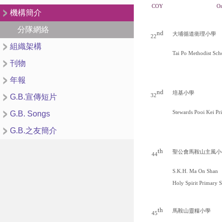
COY
Or
機構簡介
分隊網絡
nd
大埔循道衛理小學
22
組織架構
Tai Po Methodist Sch
刊物
年報
nd
培基小學
G.B.宣傳短片
32
G.B. Songs
Stewards Pooi Kei Pr
G.B.之友簡介
th
聖公會馬鞍山主風小
44
S.K.H. Ma On Shan
Holy Spirit Primary 
th
馬鞍山靈糧小學
45