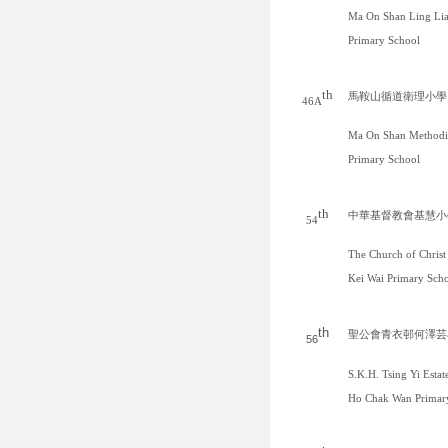
Ma On Shan Ling Li
Primary School
th
馬鞍山循道衛理小學
46A
Ma On Shan Methodi
Primary School
th
中華基督教會基慧小
54
The Church of Christ
Kei Wai Primary
Scho
th
聖公會青衣邨何澤芸
56
S.K.H. Tsing Yi Estat
Ho Chak Wan Primar