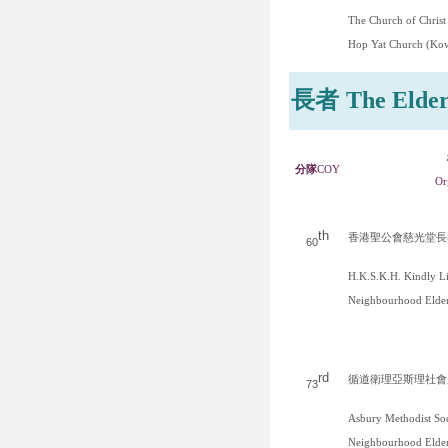
The Church of Christ
Hop Yat Church (Ko
長者
The Elder
分隊
COY
Or
th
香港聖公會慈光堂長
60
H.K.S.K.H. Kindly L
Neighbourhood Elder
rd
循道衛理亞斯理社會
73
Asbury Methodist Soc
Neighbourhood Elder