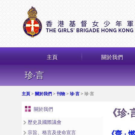
主頁
關於我們
珍‧言
主頁
>
關於我們
>
刊物
>
珍‧言
> 珍‧言
關於我們
《珍‧
歷史及國際議會
《齊 ‧ 
宗旨、格言及使命宣言