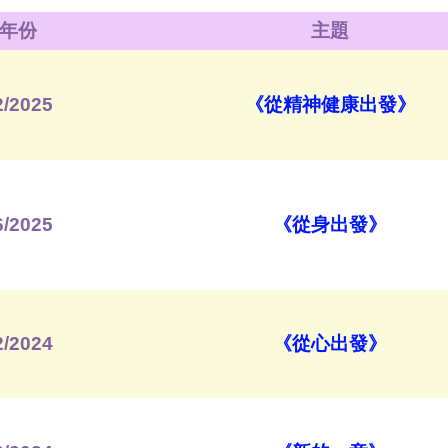
年份
主題
2/2025
《從精神健康出發》
6/2025
《
從身出發
》
2/2024
《
從心出發
》