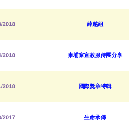
8/2018
綽越組
4/2018
柬埔寨宣教服侍團分享
1/2018
國際獎章特輯
8/2017
生命承傳