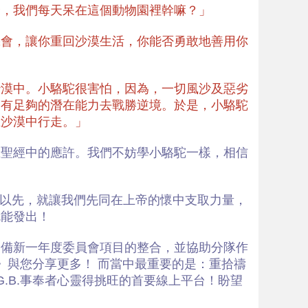
麼，我們每天呆在這個動物園裡幹嘛？」
機會，讓你重回沙漠生活，你能否勇敢地善⽤你
沙漠中。小駱駝很害怕，因為，⼀切風沙及惡劣
己有足夠的潛在能力去戰勝逆境。於是，小駱駝
在沙漠中行走。」
在聖經中的應許。我們不妨學小駱駝一樣，相信
、愛以先，就讓我們先同在上帝的懷中支取力量，
就能發出！
地籌備新一年度委員會項目的整合，並協助分隊作
》與您分享更多！ 而當中最重要的是：重拾禱
.B.事奉者心靈得挑旺的首要線上平台！盼望