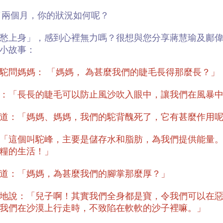
跑了兩個月，你的狀況如何呢？
愁上身」，感到心裡無力嗎？很想與您分享蔣慧瑜及鄺
小故事：
駝問媽媽： 「媽媽， 為甚麼我們的睫⽑長得那麼長？」
：「長長的睫⽑可以防⽌風沙吹入眼中，讓我們在風暴
道：「媽媽、媽媽，我們的駝背醜死了，它有甚麼作⽤
「這個叫駝峰，主要是儲存⽔和脂肪，為我們提供能量
糧的生活！」
道：「媽媽，為甚麼我們的腳掌那麼厚？」
地說：「兒⼦啊！其實我們全身都是寶，令我們可以在
我們在沙漠上⾏⾛時，不致陷在軟軟的沙⼦裡嘛。」