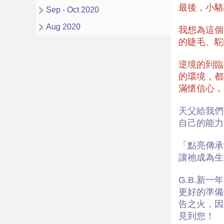
最後，⼩駱
Sep - Oct 2020
Aug 2020
我想為這個
的睫毛、駝
逆境的到臨
的環境，都
滿懷信心，
天父給我們
自己的能力
「點亮傳承
讓祂成為生
G.B.新
更好的準備
告之火，因
見到您！