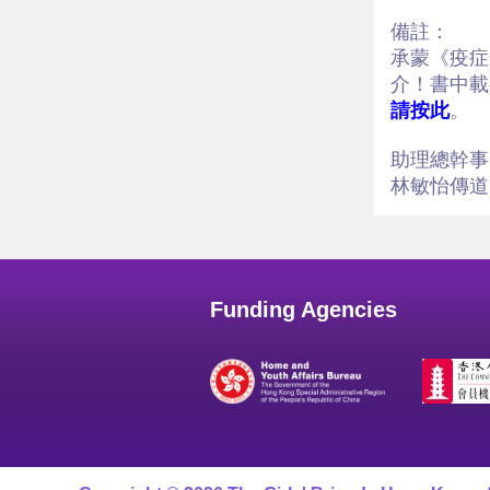
備註：
承蒙《疫症
介！書中載
請按此
。
助理總幹事
林敏怡傳道
Funding Agencies