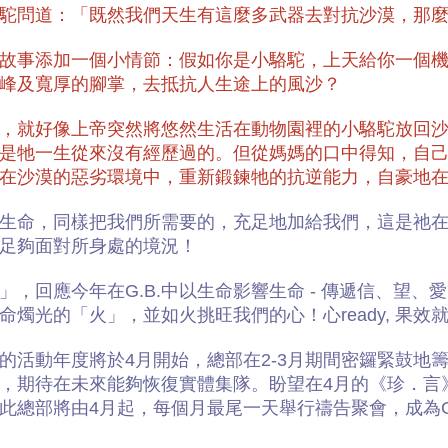
駝問道：「既然我們天生有這麼多武器去對抗沙漠，那
故事添加⼀個小情節：假如你是小駱駝，上天給你⼀個
峰及寬厚的腳掌，去抵抗人生途上的風沙？
，就好像上帝突然將悠然生活在動物園裡的小駱駝放回
是牠一生從來沒有經歷過的。但從媽媽的口中得知，自
在沙漠的惡劣環境中，重新鍛鍊牠的抗逆能力，自豪地
生命，同樣把我們所需要的，充足地加給我們，這是祂
足夠面對所身處的境況！
」，回應今年在G.B.中以生命影響生命 - 傳遞信、望
命燭光的「火」，並如火挑旺我們的心！心ready, 果效
一年的活動年度將於4月開始，總部在2-3月期間密鑼緊鼓
，期待在未來能夠恢復實體集隊。盼望在4月的《珍．言
此總部將由4月起，每個月最尾一天舉行禱告聚會，成為G