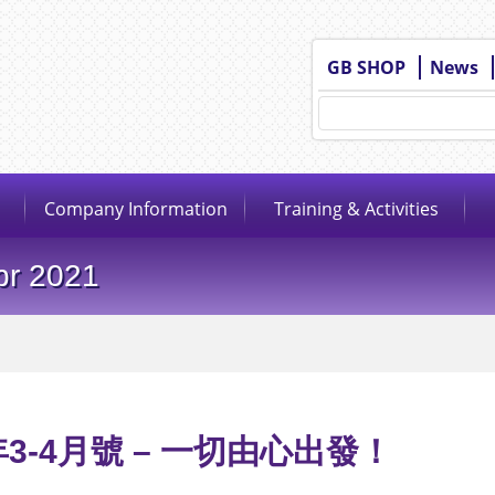
GB SHOP
News
Company Information
Training & Activities
pr 2021
年3-4月號 – 一切由心出發！